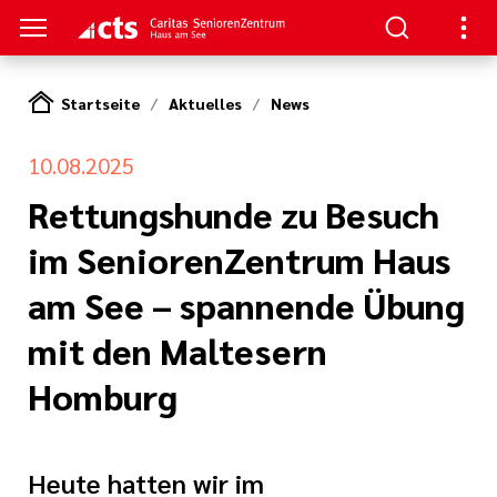
Startseite
Aktuelles
News
S
10.08.2025
en
nen
Rettungshunde zu Besuch
im SeniorenZentrum Haus
am See
re
rkungsgesetz II
am See – spannende Übung
e Pflege
mit den Maltesern
eranstaltungs
Homburg
ge
nagement
itung
Heute hatten wir im