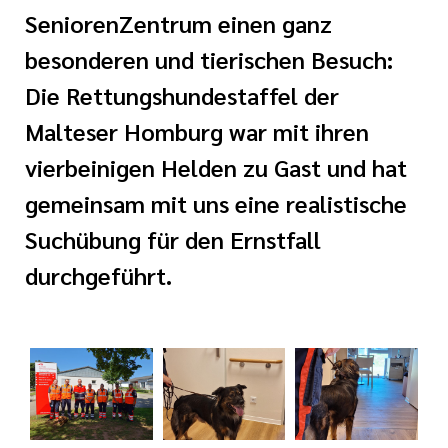
serer Arbeit
SeniorenZentrum einen ganz
 Preislisten
besonderen und tierischen Besuch:
tlinien
Die Rettungshundestaffel der
i der cts
Malteser Homburg war mit ihren
vierbeinigen Helden zu Gast und hat
gemeinsam mit uns eine realistische
Suchübung für den Ernstfall
durchgeführt.