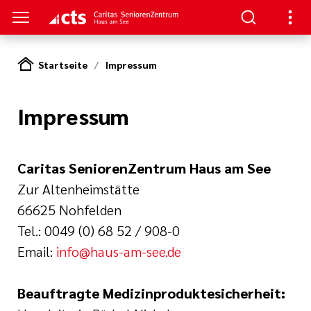
Startseite
Impressum
S
Impressum
en
nen
am See
re
rkungsgesetz II
Caritas SeniorenZentrum Haus am See
Zur Altenheimstätte
e Pflege
66625 Nohfelden
Tel.: 0049 (0) 68 52 / 908-0
eranstaltungs
ge
Email:
info@haus-am-see.de
nagement
itung
Beauftragte Medizinproduktesicherheit: