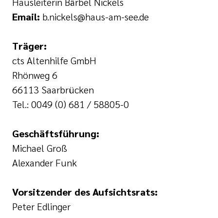
Hausleiterin Bärbel Nickels
serer Arbeit
 Preislisten
Email:
b.nickels@haus-am-see.de
tlinien
Träger:
cts Altenhilfe GmbH
i der cts
Rhönweg 6
66113 Saarbrücken
Tel.: 0049 (0) 681 / 58805-0
Geschäftsführung:
Michael Groß
Alexander Funk
Vorsitzender des Aufsichtsrats:
Peter Edlinger