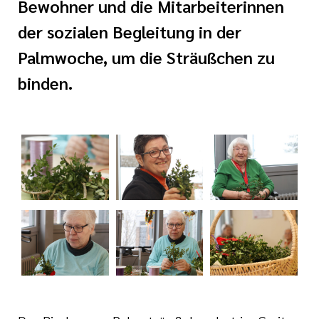
Bewohner und die Mitarbeiterinnen
serer Arbeit
 Preislisten
der sozialen Begleitung in der
tlinien
Palmwoche, um die Sträußchen zu
binden.
i der cts