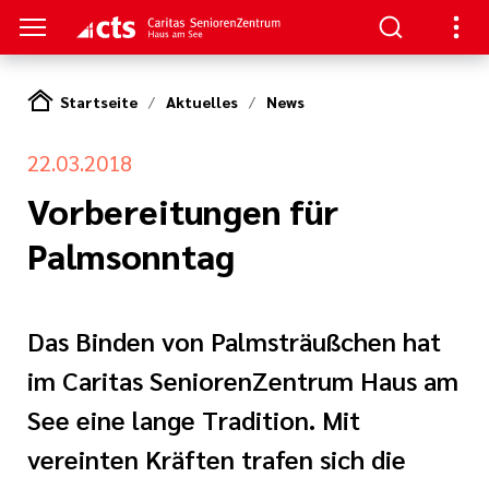
Startseite
Aktuelles
News
S
22.03.2018
en
nen
Vorbereitungen für
Palmsonntag
am See
re
rkungsgesetz II
e Pflege
Das Binden von Palmsträußchen hat
eranstaltungs
im Caritas SeniorenZentrum Haus am
ge
See eine lange Tradition. Mit
nagement
itung
vereinten Kräften trafen sich die