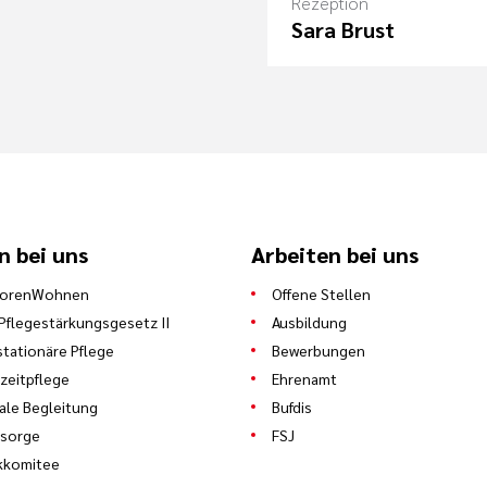
Rezeption
Sara Brust
n bei uns
Arbeiten bei uns
iorenWohnen
Offene Stellen
Pflegestärkungsgesetz II
Ausbildung
stationäre Pflege
Bewerbungen
zeitpflege
Ehrenamt
ale Begleitung
Bufdis
lsorge
FSJ
kkomitee