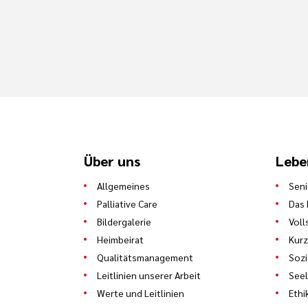
Über uns
Lebe
Allgemeines
Sen
Palliative Care
Das 
Bildergalerie
Voll
Heimbeirat
Kurz
Qualitätsmanagement
Sozi
Leitlinien unserer Arbeit
See
Werte und Leitlinien
Ethi