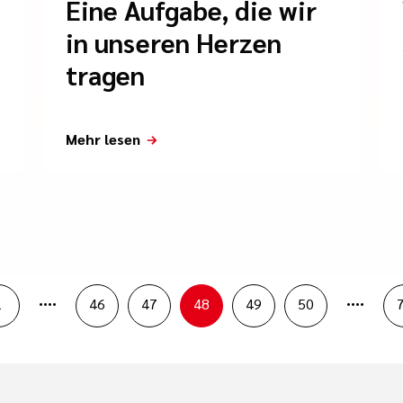
Eine Aufgabe, die wir
in unseren Herzen
tragen
Mehr lesen
....
....
1
46
47
48
49
50