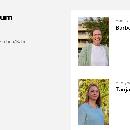
rum
Hausle
Bärbe
nkirchen/Nahe
Pfleged
Tanja